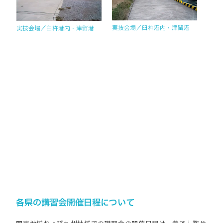
実技会場／臼杵港内・津留港
実技会場／臼杵港内・津留港
各県の講習会開催日程について