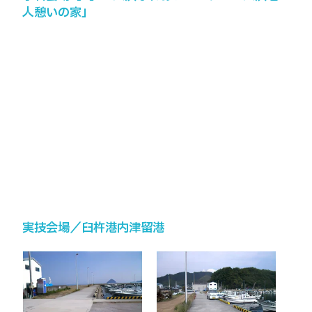
人憩いの家」
実技会場／臼杵港内津留港