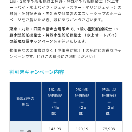
1級・2級小型船舶操縦士免許・特殊小型船舶操縦士（水上オ
ートバイ・水上バイク・ジェットスキー・マリンジェット）の
教習・免許証更新・失効再交付講習のエスケーシップのホーム
ページをご覧いただき、誠にありがとうございます。
東京・九州・四国の指定会場限定で、1級小型船舶操縦士・2
級小型船舶操縦士・特殊小型船舶操縦士 （水上オートバイ）
の新規取得キャンペーン
を開催いたします。
物価高なのに価格は安く！物価高対抗！！の絶対にお得なキャ
ンペーンです。ぜひこの機会にご利用ください！
割引きキャンペーン内容
1級小型
2級小型
特殊小型
船舶操縦
船舶操縦
船舶操縦
新規取得の
士
士
士
場合
（4日
（2日
（2日
間）
間）
間）
143,93
120,19
75,903