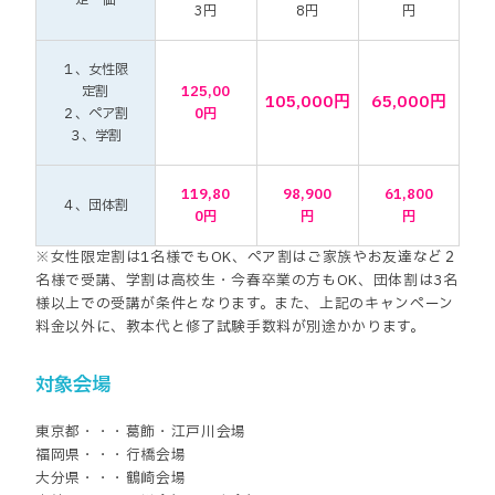
定 価
3円
8円
円
１、女性限
定割
125,00
105,000円
65,000円
２、ペア割
0円
３、学割
119,80
98,900
61,800
４、団体割
0円
円
円
※女性限定割は1名様でもOK、ペア割はご家族やお友達など２
名様で受講、学割は高校生・今春卒業の方もOK、団体割は3名
様以上での受講が条件となります。また、上記のキャンペーン
料金以外に、
教本代と修了試験手数料が別途かかります。
対象会場
東京都・・・葛飾・江戸川会場
福岡県・・・行橋会場
大分県・・・鶴崎会場