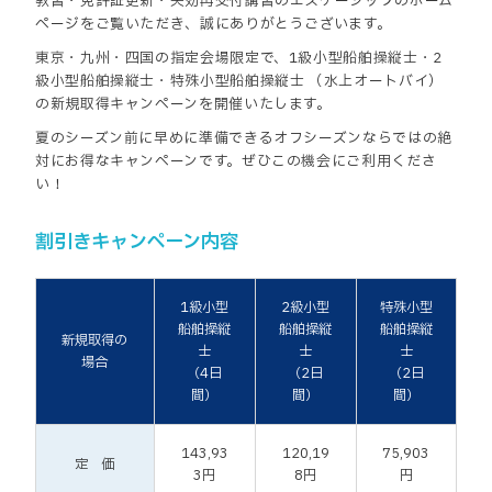
教習・免許証更新・失効再交付講習のエスケーシップのホーム
ページをご覧いただき、誠にありがとうございます。
東京・九州・四国の指定会場限定で、1級小型船舶操縦士・2
級小型船舶操縦士・特殊小型船舶操縦士 （水上オートバイ）
の新規取得キャンペーンを開催いたします。
夏のシーズン前に早めに準備できるオフシーズンならではの絶
対にお得なキャンペーンです。ぜひこの機会にご利用くださ
い！
割引きキャンペーン内容
1級小型
2級小型
特殊小型
船舶操縦
船舶操縦
船舶操縦
新規取得の
士
士
士
場合
（4日
（2日
（2日
間）
間）
間）
143,93
120,19
75,903
定 価
3円
8円
円