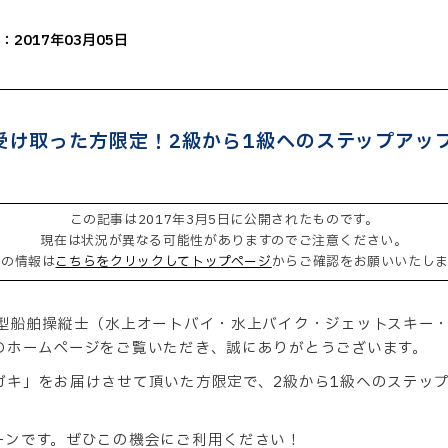
：2017年03月05日
受け取った方限定！2級から1級へのステップアッ
この記事は2017年3月5日に公開されたものです。
現在は状況が異なる可能性がありますのでご注意ください。
新の情報は
こちらをクリックしてトップページ
からご確認をお願いいたしま
小型船舶操縦士（水上オートバイ・水上バイク・ジェットスキー
のホームページをご覧いただき、誠にありがとうございます。
ガキ」をお届けさせて頂いた方限定で、2級から1級へのステッ
ーンです。ぜひこの機会にご利用ください！