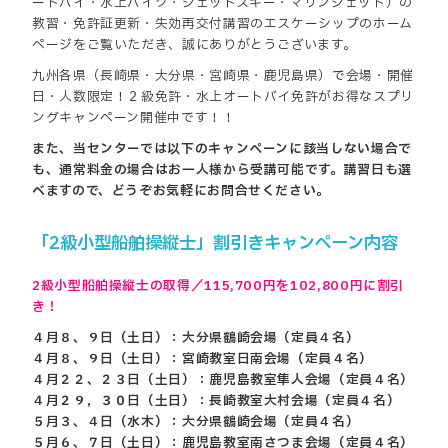
ートバイ・水上バイク・ジェットスキー・マリンジェット）の
教習・免許証更新・失効再交付講習のエスケーシップのホーム
ページをご覧いただき、誠にありがとうございます。
九州各県（長崎県・大分県・宮崎県・鹿児島県）で会場・開催
日・人数限定！２級免許・水上オートバイ免許がお得なスプリ
ングキャンペーン開催中です！！
また、当センターでは以下のキャンペーンに該当しない場合で
も、通常料金の場合はお一人様から受講可能です。講習日も選
べますので、どうぞお気軽にお問合せください。
「2級小型船舶操縦士」割引きキャンペーン内容
2級小型船舶操縦士の取得／115,700円を102,800円に割引
き！
４月８、９日（土日）：大分県鶴崎会場（定員４名）
４月８、９日（土日）：宮崎教室日南会場（定員４名）
４月２２、２３日（土日）：鹿児島教室隼人会場（定員４名）
４月２９，３０日（土日）：長崎教室大村会場（定員４名）
５月３、４日（水木）：大分県鶴崎会場（定員４名）
５月６、７日（土日）：鹿児島教室南さつま会場（定員４名）